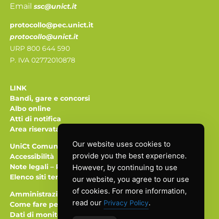
Email
ssc@unict.it
protocollo@pec.unict.it
protocollo@unict.it
URP 800 644 590
P. IVA 02772010878
LINK
Bandi, gare e concorsi
Albo online
Atti di notifica
Area riservata
Our website uses cookies to
UniCt Comunica
provide you the best experience.
Accessibilità
Note legali
–
Privacy
However, by continuing to use
Elenco siti tematici
our website, you agree to our use
of cookies. For more information,
Amministrazione trasparente
read our
.
Privacy Policy
Come fare per
Dati di monitoraggio