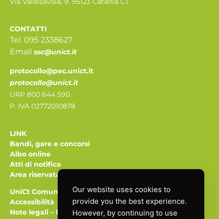
Via Valdisavoia, 9, 95123 Catania CT
CONTATTI
Tel. 095 2338627
Email
ssc@unict.it
protocollo@pec.unict.it
protocollo@unict.it
URP 800 644 590
P. IVA 02772010878
LINK
Bandi, gare e concorsi
Albo online
Atti di notifica
Area riservata
Our website uses cookies to
UniCt Comunica
provide you the best experience.
Accessibilità
Note legali
–
Privacy
However, by continuing to use