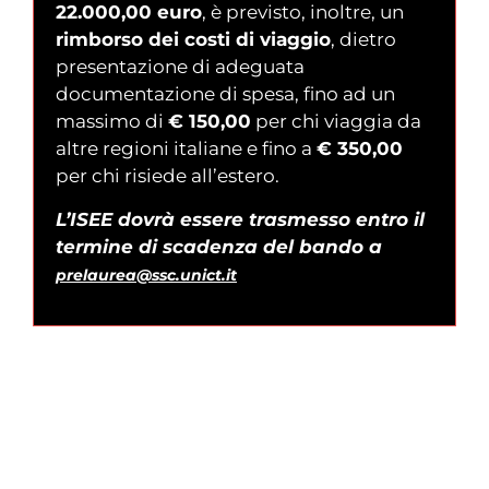
22.000,00 euro
, è previsto, inoltre, un
rimborso dei costi di viaggio
, dietro
presentazione di adeguata
documentazione di spesa, fino ad un
massimo di
€ 150,00
per chi viaggia da
altre regioni italiane e fino a
€ 350,00
per chi risiede all’estero.
L’ISEE dovrà essere trasmesso entro il
termine di scadenza del bando a
prelaurea@ssc.unict.it
L’istanza di ammissione alle prove di
concorso deve essere presentata,
es
clusivamente mediante procedura online
su questo sito
, entro le
ore 24:00 del giorno