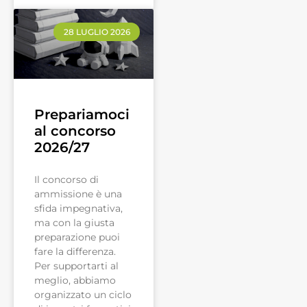
28 LUGLIO 2026
Prepariamoci
al concorso
2026/27
Il concorso di
ammissione è una
sfida impegnativa,
ma con la giusta
preparazione puoi
fare la differenza.
Per supportarti al
meglio, abbiamo
organizzato un ciclo