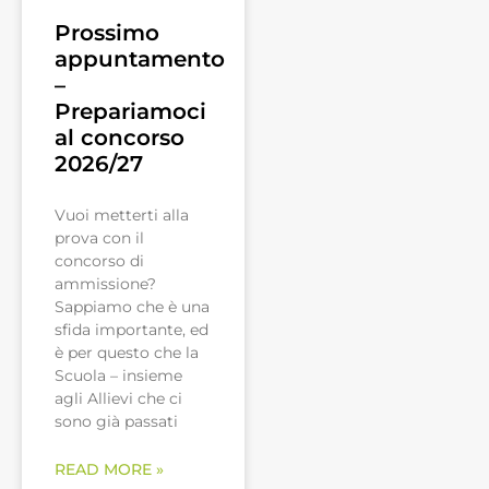
Prossimo
appuntamento
–
Prepariamoci
al concorso
2026/27
Vuoi metterti alla
prova con il
concorso di
ammissione?
Sappiamo che è una
sfida importante, ed
è per questo che la
Scuola – insieme
agli Allievi che ci
sono già passati
READ MORE »