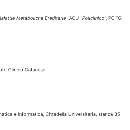
alattie Metaboliche Ereditarie
[AOU “
Policlinico
”, PO “
G.
tuto Clinico Catanese
tica e Informatica, Cittadella Universitaria, stanza 35