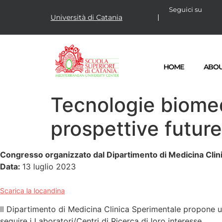
Seguici su
Università di Catania
HOME
ABO
Tecnologie biomedi
prospettive future
Congresso organizzato dal Dipartimento di Medicina Clin
Data:
13 luglio 2023
Scarica la locandina
Il Dipartimento di Medicina Clinica Sperimentale propone un 
seguire i Laboratori/Centri di Ricerca di loro interesse.