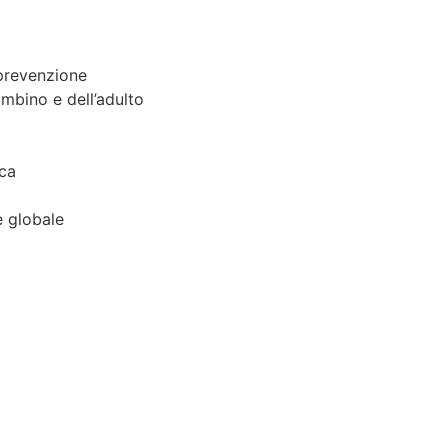
 prevenzione
mbino e dell’adulto
ica
e globale