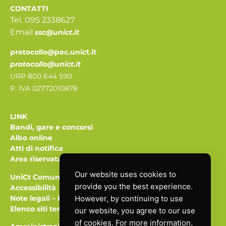
CONTATTI
Tel. 095 2338627
Email
ssc@unict.it
protocollo@pec.unict.it
protocollo@unict.it
URP 800 644 590
P. IVA 02772010878
LINK
Bandi, gare e concorsi
Albo online
Atti di notifica
Area riservata
Our website uses cookies to
UniCt Comunica
provide you the best experience.
Accessibilità
Note legali
–
Privacy
However, by continuing to use
Elenco siti tematici
our website, you agree to our use
of cookies. For more information,