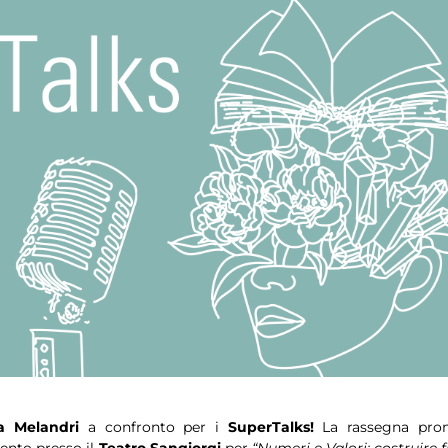
 Melandri
a confronto per i
SuperTalks!
La rassegna prom