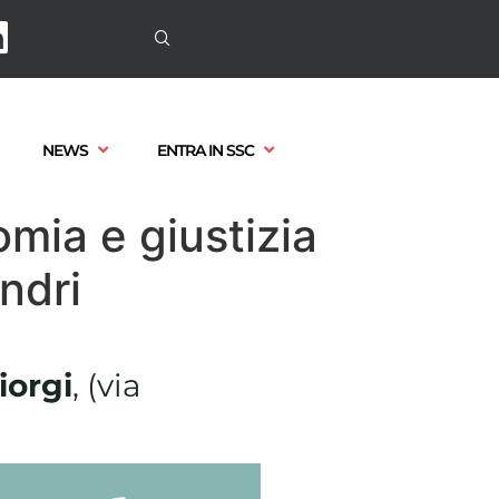
NEWS
ENTRA IN SSC
omia e giustizia
ndri
iorgi
, (via