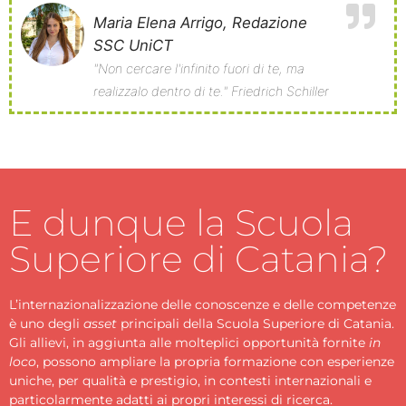
Maria Elena Arrigo, Redazione
SSC UniCT
"Non cercare l'infinito fuori di te, ma
realizzalo dentro di te." Friedrich Schiller
E dunque la Scuola
Superiore di Catania?
L’internazionalizzazione delle conoscenze e delle competenze
è uno degli
asset
principali della Scuola Superiore di Catania.
Gli allievi, in aggiunta alle molteplici opportunità fornite
in
loco
, possono ampliare la propria formazione con esperienze
uniche, per qualità e prestigio, in contesti internazionali e
particolarmente adatti ai propri interessi di ricerca.