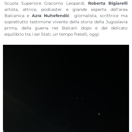
Scuola Superiore Giacomo Leopardi,
Roberta Bigiarelli
artista, attrice, podcaster e grande esperta dell’area
Balcanica e
Azra Nuhefendić
giornalista, scrittrice ma
soprattutto testimone vivente della storia della Jugoslavia
prima, della guerra nei Balcani dopo e del delicato
equilibrio tra i sei Stati, un tempo fratelli, oggi.