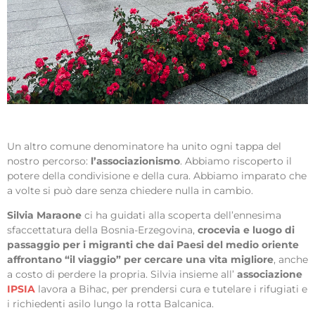
Un altro comune denominatore ha unito ogni tappa del
nostro percorso:
l’associazionismo
. Abbiamo riscoperto il
potere della condivisione e della cura. Abbiamo imparato che
a volte si può dare senza chiedere nulla in cambio.
Silvia Maraone
ci ha guidati alla scoperta dell’ennesima
sfaccettatura della Bosnia-Erzegovina,
crocevia e luogo di
passaggio per i migranti che dai Paesi del medio oriente
affrontano “il viaggio” per cercare una vita migliore
, anche
a costo di perdere la propria. Silvia insieme all’
associazione
IPSIA
lavora a Bihac, per prendersi cura e tutelare i rifugiati e
i richiedenti asilo lungo la rotta Balcanica.