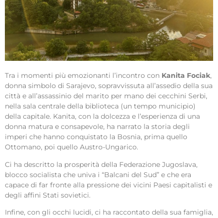
Tra i momenti più emozionanti l’incontro con
Kanita Fociak
,
donna simbolo di Sarajevo, sopravvissuta all’assedio della sua
città e all’assassinio del marito per mano dei cecchini Serbi,
nella sala centrale della biblioteca (un tempo municipio)
della capitale. Kanita, con la dolcezza e l’esperienza di una
donna matura e consapevole, ha narrato la storia degli
imperi che hanno conquistato la Bosnia, prima quello
Ottomano, poi quello Austro-Ungarico.
Ci ha descritto la prosperità della Federazione Jugoslava,
blocco socialista che univa i “Balcani del Sud” e che era
capace di far fronte alla pressione dei vicini Paesi capitalisti e
degli affini Stati sovietici.
Infine, con gli occhi lucidi, ci ha raccontato della sua famiglia,