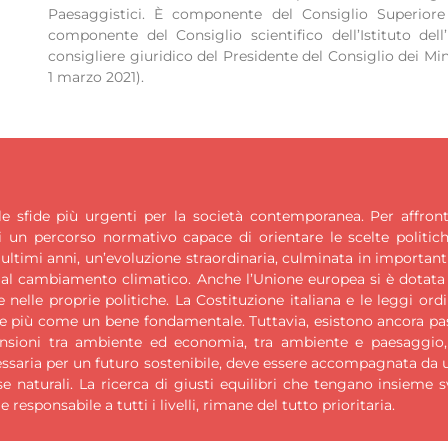
Paesaggistici. È componente del Consiglio Superiore d
componente del Consiglio scientifico dell’Istituto dell’
consigliere giuridico del Presidente del Consiglio dei Min
1 marzo 2021).
e sfide più urgenti per la società contemporanea. Per affront
di un percorso normativo capace di orientare le scelte politic
i ultimi anni, un’evoluzione straordinaria, culminata in importan
a al cambiamento climatico. Anche l’Unione europea si è dotata
 nelle proprie politiche. La Costituzione italiana e le leggi ord
e più come un bene fondamentale. Tuttavia, esistono ancora pass
 tensioni tra ambiente ed economia, tra ambiente e paesaggio, 
ecessaria per un futuro sostenibile, deve essere accompagnata da 
naturali. La ricerca di giusti equilibri che tengano insieme sv
responsabile a tutti i livelli, rimane del tutto prioritaria.