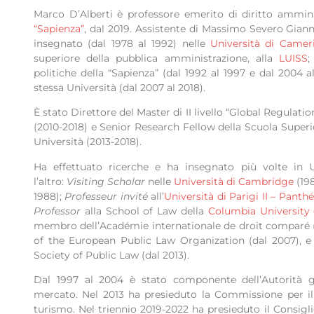
Marco D’Alberti è professore emerito di diritto amminis
“Sapienza”
, dal 2019. Assistente di Massimo Severo Gianni
insegnato (dal 1978 al 1992) nelle
Università di Camer
superiore della pubblica amministrazione, alla
LUISS
;
politiche della “Sapienza” (dal 1992 al 1997 e dal 2004 a
stessa Università (dal 2007 al 2018).
È stato Direttore del Master di II livello “Global Regulati
(2010-2018) e Senior Research Fellow della Scuola Superio
Università (2013-2018).
Ha effettuato ricerche e ha insegnato più volte in Un
l’altro:
Visiting Scholar
nelle
Università di Cambridge
(198
1988);
Professeur invité
all’
Università di Parigi II – Panth
Professor
alla School of Law della
Columbia University
membro dell’Académie internationale de droit comparé (d
of the European Public Law Organization (dal 2007), e 
Society of Public Law (dal 2013).
Dal 1997 al 2004 è stato componente dell’Autorità g
mercato. Nel 2013 ha presieduto la Commissione per il R
turismo. Nel triennio 2019-2022 ha presieduto il Consigli