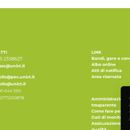
TTI
LINK
Bandi, gare e con
95 2338627
Albo online
ssc@unict.it
Atti di notifica
Area riservata
ollo@pec.unict.it
ollo@unict.it
0 644 590
 02772010878
Amministrazione
trasparente
Come fare per
Dati di monitorag
Assicurazione del
qualità