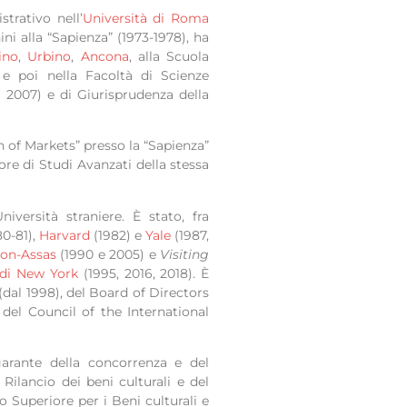
trativo nell’
Università di Roma
ni alla “Sapienza” (1973-1978), ha
ino
,
Urbino
,
Ancona
, alla Scuola
 e poi nella Facoltà di Scienze
l 2007) e di Giurisprudenza della
on of Markets” presso la “Sapienza”
re di Studi Avanzati della stessa
iversità straniere. È stato, fra
0-81),
Harvard
(1982) e
Yale
(1987,
éon-Assas
(1990 e 2005) e
Visiting
 di New York
(1995, 2016, 2018). È
al 1998), del Board of Directors
del Council of the International
arante della concorrenza e del
ilancio dei beni culturali e del
o Superiore per i Beni culturali e