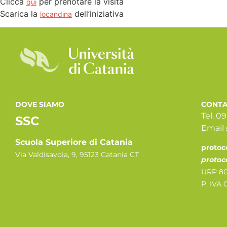
Clicca
per prenotare la visita
qui
Scarica la
dell’iniziativa
locandina
DOVE SIAMO
CONTA
Tel. 0
SSC
Email
Scuola Superiore di Catania
protoc
Via Valdisavoia, 9, 95123 Catania CT
protoc
URP 80
P. IVA