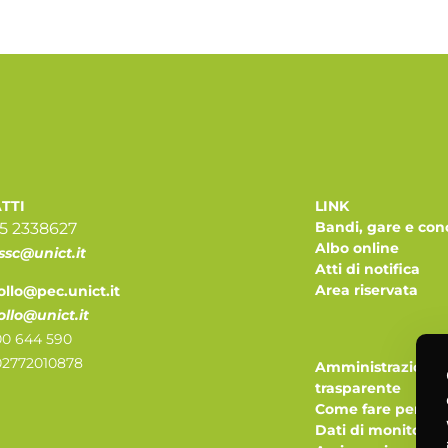
TTI
LINK
Bandi, gare e con
95 2338627
Albo online
ssc@unict.it
Atti di notifica
Area riservata
ollo@pec.unict.it
ollo@unict.it
0 644 590
 02772010878
Amministrazione
trasparente
Come fare per
Dati di monitorag