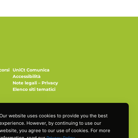
corsi
UniCt Comunica
Accessibilità
Note legali
–
Privacy
Elenco siti tematici
Our website uses cookies to provide you the best
experience. However, by continuing to use our
website, you agree to our use of cookies. For more
gio
information, read our
.
Privacy Policy