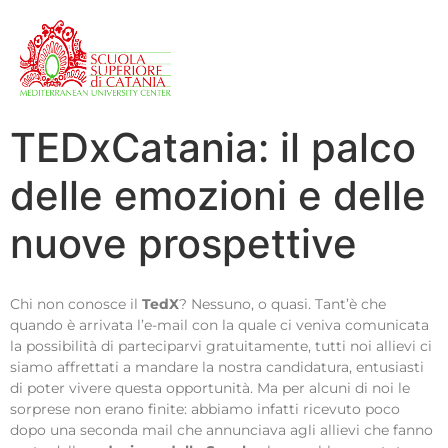
TEDxCatania: il palco
delle emozioni e delle
nuove prospettive
Chi non conosce il
TedX
? Nessuno, o quasi. Tant’è che
quando è arrivata l’e-mail con la quale ci veniva comunicata
la possibilità di parteciparvi gratuitamente, tutti noi allievi ci
siamo affrettati a mandare la nostra candidatura, entusiasti
di poter vivere questa opportunità. Ma per alcuni di noi le
sorprese non erano finite: abbiamo infatti ricevuto poco
dopo una seconda mail che annunciava agli allievi che fanno