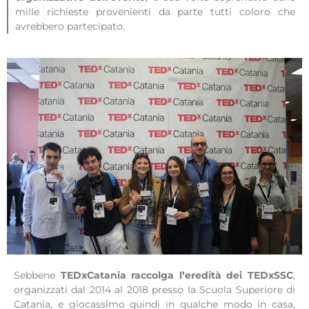
mille richieste provenienti da parte tutti coloro che
avrebbero partecipato.
Sebbene
TEDxCatania raccolga l’eredità dei TEDxSSC
,
organizzati dal 2014 al 2018 presso la Scuola Superiore di
Catania, e giocassimo quindi in qualche modo in casa,