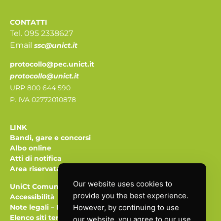
CONTATTI
Tel. 095 2338627
Email
ssc@unict.it
protocollo@pec.unict.it
protocollo@unict.it
URP 800 644 590
P. IVA 02772010878
LINK
Bandi, gare e concorsi
Albo online
Atti di notifica
Area riservata
Our website uses cookies to
UniCt Comunica
provide you the best experience.
Accessibilità
Note legali
–
Privacy
However, by continuing to use
Elenco siti tematici
our website, you agree to our use