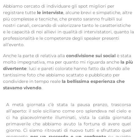
Abbiamo cercato di individuare gli spot migliori per
registrare tutte
le interviste
, alcune brevi e simpatiche, altre
più complesse e tecniche, che presto saranno fruibili sui
nostri canali, cercando di valorizzare tanto le caratteristiche
e le capacità di noi allievi in qualità di intervistatori, quanto la
professionalità e le competenze degli speaker presenti
all’evento.
Anche la parte di relativa alla
condivisione sui social
è stata
molto impegnativa, ma per quanto mi riguarda anche
la più
divertente
: luci e pareti colorate hanno fatto da sfondo alle
tantissime foto che abbiamo scattato e pubblicato per
condividere in tempo reale
la bellissima esperienza che
stavamo vivendo
.
A metà giornata c’è stata la pausa pranzo, trascorsa
all’aperto: il sole siciliano come oro splendeva nel cielo e
ci ha piacevolmente illuminati, vista la calda giornata
primaverile che abbiamo avuto la fortuna di avere quel
giorno. Ci siamo ritrovati di nuovo tutti e sfruttato quel
momento
per un raccordo e un confronto
su quanto