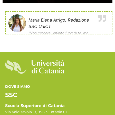
Maria Elena Arrigo, Redazione
SSC UniCT
"Non cercare l'infinito fuori di te, ma
realizzalo dentro di te." (Friedrich
Schiller
DOVE SIAMO
SSC
Scuola Superiore di Catania
Via Valdisavoia, 9, 95123 Catania CT