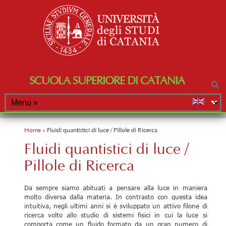
SCUOLA SUPERIORE DI CATANIA
Tu sei qui
Home
» Fluidi quantistici di luce / Pillole di Ricerca
Fluidi quantistici di luce /
Pillole di Ricerca
Da sempre siamo abituati a pensare alla luce in maniera
molto diversa dalla materia. In contrasto con questa idea
intuitiva, negli ultimi anni si è sviluppato un attivo filone di
ricerca volto allo studio di sistemi fisici in cui la luce si
comporta come un fluido formato da un gran numero di